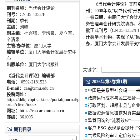
《当代会计评论》其前身
期刊名称：
当代会计评论
刊；2008年以“以书代刊”
刊号：
CN 35-1352/F
一卷四期，由厦门大学会计
刊期：
季刊
务管理与会计研究院协办，科
主编：
刘峰
批正式刊号（CN 35-13
副主编：
杜兴强、李增泉、夏立军、
计类学术刊物，实现了从“集
辛清泉
办，厦门大学会计发展研究
主管/办单位：
厦门大学
编辑单位：
厦门大学会计发展研究中
心
出版单位：
厦门大学出版社
关键字：
《当代会计评论》编辑部
2026年第3卷第1期
电话：
0592-2181523
E-mail：
cas@xmu.edu.cn
中国是关系型社会吗——
投稿网址：
政府运行成本与民生福祉
https://ddkj.cbpt.cnki.net/portal/journal/p
ortal/client/index
行政区划、超额市县与企
网址：
https://cascar.xmu.edu.cn
数据资源信息披露对真实
邮编：
361005
监管问询的“涟漪效应”—
期刊目录
气候风险的审计定价效应