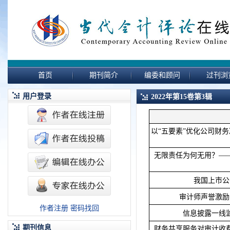
首页
期刊简介
编委和顾问
过刊浏
用户登录
2022年第15卷第3辑
以“五要素”优化公司财
无限责任为何无用？—
我国上市公
审计师声誉激励
作者注册
密码找回
信息披露一线
期刊信息
财务共享服务对审计收