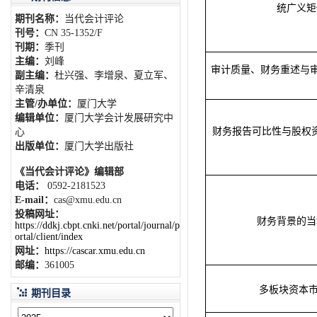
统广义矩
期刊名称：
当代会计评论
刊号：
CN 35-1352/F
刊期：
季刊
主编：
刘峰
审计质量、财务重述与
副主编：
杜兴强、李增泉、夏立军、
辛清泉
主管/办单位：
厦门大学
编辑单位：
厦门大学会计发展研究中
财务报告可比性与股权
心
出版单位：
厦门大学出版社
《当代会计评论》编辑部
电话：
0592-2181523
E-mail：
cas@xmu.edu.cn
投稿网址：
财务背景的当
https://ddkj.cbpt.cnki.net/portal/journal/p
ortal/client/index
网址：
https://cascar.xmu.edu.cn
邮编：
361005
多板块资本市
期刊目录