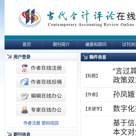
首页
期刊简介
编委和顾问
过刊浏
用户登录
稿件信息
“言过
【标题】
政策双
孙凤娥
【作者】
数字化
【关键字】
基于信
作者注册
密码找回
本文对
期刊信息