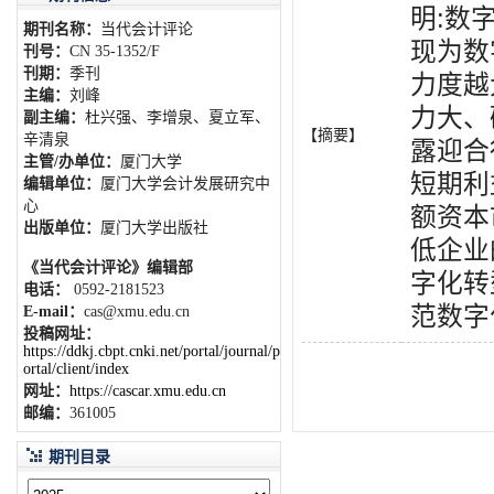
明:数
期刊名称：
当代会计评论
现为数
刊号：
CN 35-1352/F
刊期：
季刊
力度越
主编：
刘峰
力大、
副主编：
杜兴强、李增泉、夏立军、
【摘要】
辛清泉
露迎合
主管/办单位：
厦门大学
短期利
编辑单位：
厦门大学会计发展研究中
心
额资本
出版单位：
厦门大学出版社
低企业
《当代会计评论》编辑部
字化转
电话：
0592-2181523
范数字
E-mail：
cas@xmu.edu.cn
投稿网址：
https://ddkj.cbpt.cnki.net/portal/journal/p
ortal/client/index
网址：
https://cascar.xmu.edu.cn
邮编：
361005
期刊目录