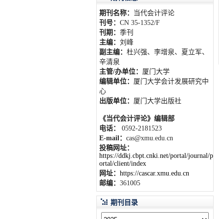
期刊名称：
当代会计评论
刊号：
CN 35-1352/F
刊期：
季刊
主编：
刘峰
副主编：
杜兴强、李增泉、夏立军、
辛清泉
主管/办单位：
厦门大学
编辑单位：
厦门大学会计发展研究中
心
出版单位：
厦门大学出版社
《当代会计评论》编辑部
电话：
0592-2181523
E-mail：
cas@xmu.edu.cn
投稿网址：
https://ddkj.cbpt.cnki.net/portal/journal/p
ortal/client/index
网址：
https://cascar.xmu.edu.cn
邮编：
361005
期刊目录