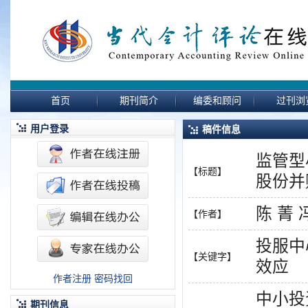
首页
期刊简介
编委和顾问
过刊浏
用户登录
稿件信息
监管型
【标题】
股份并
陈 菁
【作者】
投服中
【关键字】
效应
作者注册
密码找回
中小投
期刊信息