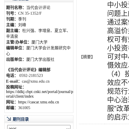
中小投
期刊名称：
当代会计评论
问题上
刊号：
CN 35-1352/F
刊期：
季刊
通过案
主编：
刘峰
高溢价
副主编：
杜兴强、李增泉、夏立军、
辛清泉
权可有
主管/办单位：
厦门大学
小投资
编辑单位：
厦门大学会计发展研究中
心
可对中
【摘要】
出版单位：
厦门大学出版社
慑效应
《当代会计评论》编辑部
（4）
电话：
0592-2181523
效应不
E-mail：
cas@xmu.edu.cn
投稿网址：
规范行
https://ddkj.cbpt.cnki.net/portal/journal/p
ortal/client/index
中心治
网址：
https://cascar.xmu.edu.cn
服”改
邮编：
361005
的启示
期刊目录