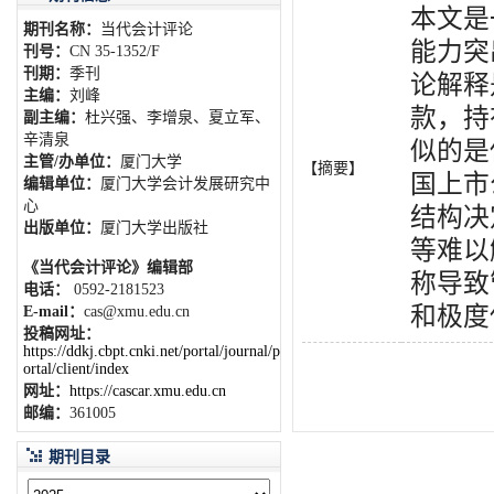
本文是
期刊名称：
当代会计评论
能力突
刊号：
CN 35-1352/F
刊期：
季刊
论解释
主编：
刘峰
款，持
副主编：
杜兴强、李增泉、夏立军、
辛清泉
似的是
主管/办单位：
厦门大学
【摘要】
国上市
编辑单位：
厦门大学会计发展研究中
心
结构决
出版单位：
厦门大学出版社
等难以
《当代会计评论》编辑部
称导致
电话：
0592-2181523
和极度
E-mail：
cas@xmu.edu.cn
投稿网址：
https://ddkj.cbpt.cnki.net/portal/journal/p
ortal/client/index
网址：
https://cascar.xmu.edu.cn
邮编：
361005
期刊目录