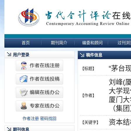
首页
期刊简介
编委和顾问
过刊浏
用户登录
稿件信息
“茅台
【标题】
刘峰(
大学现
【作者】
厦门大
（集团
作者注册
密码找回
资本结
【关键字】
期刊信息