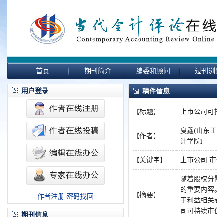
首页
期刊简介
编委和顾问
过刊浏
用户登录
稿件信息
【标题】
上市公司可
夏鑫(山东
【作者】
计学院)
【关键字】
上市公司 市
随着股权分
的重要内容
【摘要】
作者注册
密码找回
于利益相关
司可持续市
期刊信息