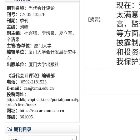
现在：
期刊名称：
当代会计评论
太满意
刊号：
CN 35-1352/F
【摘要】
刊期：
季刊
高，监
主编：
刘峰
等方面
副主编：
杜兴强、李增泉、夏立军、
辛清泉
披露制
主管/办单位：
厦门大学
和投资
编辑单位：
厦门大学会计发展研究中
心
我保护
出版单位：
厦门大学出版社
《当代会计评论》编辑部
电话：
0592-2181523
E-mail：
cas@xmu.edu.cn
投稿网址：
https://ddkj.cbpt.cnki.net/portal/journal/p
ortal/client/index
网址：
https://cascar.xmu.edu.cn
邮编：
361005
期刊目录