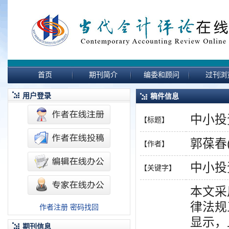
首页
期刊简介
编委和顾问
过刊浏
用户登录
稿件信息
中小投
【标题】
郭葆春
【作者】
中小投
【关键字】
本文采
律法规
作者注册
密码找回
显示，
期刊信息